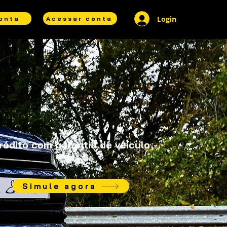
Login
conta
Acessar conta
rédito com garantia de veículo
Simule agora